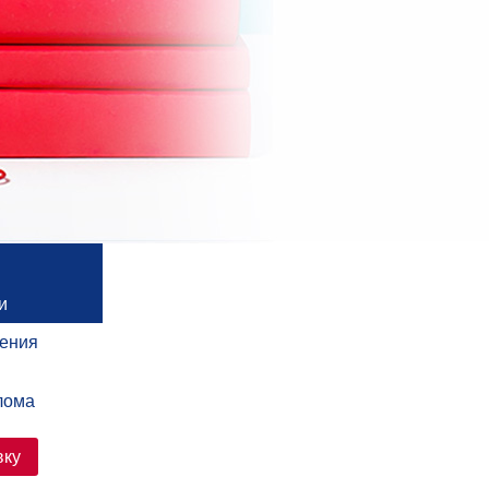
и
чения
лома
вку