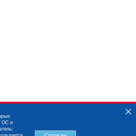
торые
я ОС и
атель;
Согласен
пользуется