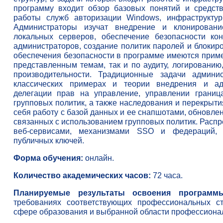
программу входит обзор базовых понятий и средств
работы служб авторизации Windows, инфраструктур
Администраторы изучат внедрение и клонировани
локальных серверов, обеспечение безопасности ко
администраторов, создание политик паролей и блокиро
обеспечения безопасности в программе имеются прим
представленным темам, так и по аудиту, логированию,
производительности. Традиционные задачи админ
классических примерах и теории внедрения и ад
делегации прав на управление, управлении границ
групповых политик, а также наследования и перекрыти
себя работу с базой данных и ее снапшотами, обновлен
связанных с использованием групповых политик. Расп
веб-сервисами, механизмами SSO и федераций, 
публичных ключей.
Форма обучения:
онлайн.
Количество академических часов:
72 часа.
Планируемые результаты освоения программ
требованиях соответствующих профессиональных ст
сфере образования и выбранной области профессионал