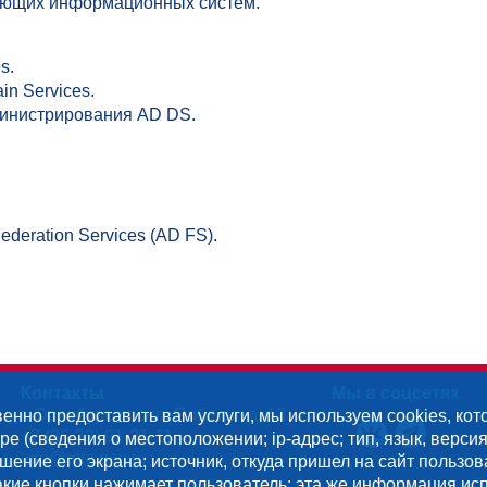
тающих информационных систем.
s.
in Services.
инистрирования AD DS.
deration Services (AD FS).
Контакты
Мы в соцсетях
г. Оренбург, просп. Победы, д. 13
венно предоставить вам услуги, мы используем cookies, ко
+7 (35-32) 91-21-11
 (сведения о местоположении; ip-адрес; тип, язык, верси
info@mrc.osu.ru
шение его экрана; источник, откуда пришел на сайт пользов
акие кнопки нажимает пользователь; эта же информация ис