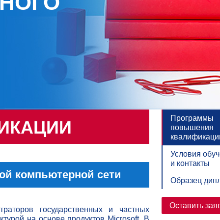
НОГО
Программы
ИКАЦИИ
повышения
квалификаци
Условия обу
и контакты
ой компьютерной сети
Образец дип
Оставить зая
траторов государственных и частных
ктурой на основе продуктов Microsoft. В